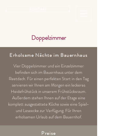
KONTAKT
Doppelzimmer
Erholsame Nächte im Bauernhaus
Vier Doppelzimmer und ein Einzelzimmer
befinden sich im Bauernhaus unter dem
Reetdach. Für einen perfekten Start in den Tag
servieren wir Ihnen am Morgen ein leckeres
Heidefrühstück in unserem Frühstücksraum.
Außerdem stehen Ihnen auf der Etage eine
komplett ausgestattete Küche sowie eine Spiel-
und Leseecke zur Verfügung. Für Ihren
erholsamen Urlaub auf dem Bauernhof.
Preise